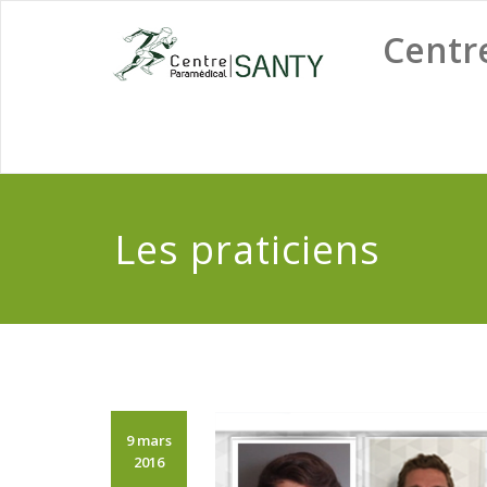
Skip
to
Centr
content
Les praticiens
9 mars
2016