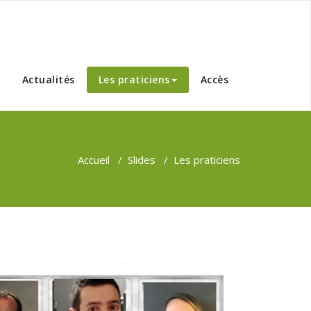
Actualités
Les praticiens
Accès
Accueil
/
Slides
/
Les praticiens